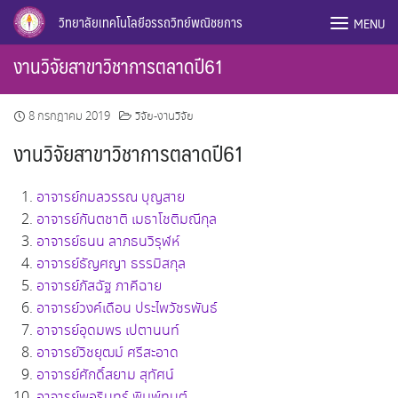
Skip
วิทยาลัยเทคโนโลยีอรรถวิทย์พณิชยการ
MENU
to
content
งานวิจัยสาขาวิชาการตลาดปี61
8 กรกฎาคม 2019
วิจัย-งานวิจัย
งานวิจัยสาขาวิชาการตลาดปี61
อาจารย์กมลวรรณ บุญสาย
อาจารย์กันตชาติ เมธาโชติมณีกุล
อาจารย์ธนน ลาภธนวิรุฬห์
อาจารย์ธัญศญา ธรรมิสกุล
อาจารย์ภัสฉัฐ ภาคีฉาย
อาจารย์วงค์เดือน ประไพวัชรพันธ์
อาจารย์อุดมพร เปตานนท์
อาจารย์วิชยุฒม์ ศรีสะอาด
อาจารย์ศักดิ์สยาม สุทัศน์
อาจารย์พอรินทร์ พิมพ์ทนต์