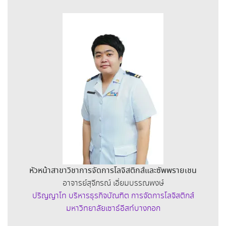
หัวหน้าสาขาวิชาการจัดการโลจิสติกส์และซัพพรายเชน
อาจารย์สุจีภรณ์ เอี่ยมบรรณพงษ์
ปริญญาโท บริหารธุรกิจบัณฑิต การจัดการโลจิสติกส์
มหาวิทยาลัยเซาธ์อีสท์บางกอก