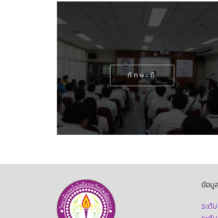
ทักษะดี
ข้อมู
ระดั