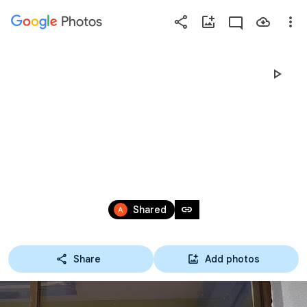
Photos
Press
question
mark
27-09-62 ศึกษาดูงาน
to
see
วิทยาลัยพาณิชยการ
available
shortcut
บางนา
keys
Sep 27, 2019
link
Shared
Share
Add photos