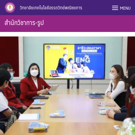
Skip
วิทยาลัยเทคโนโลยีอรรถวิทย์พณิชยการ
MENU
to
content
สำนักวิชาการ-รูป