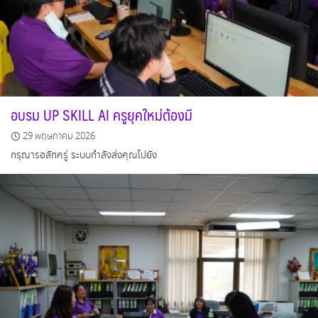
อบรม UP SKILL AI ครูยุคใหม่ต้องมี
29 พฤษภาคม 2026
กรุณารอสักครู่ ระบบกำลังส่งคุณไปยัง