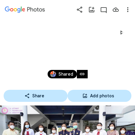
Photos
Press
question
mark
02-12-65 โครงการอัจฉริยะ
to
see
ยุวชนประกันภัย
available
shortcut
Dec 1, 2022
keys
link
Shared
Share
Add photos