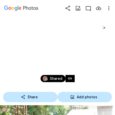
Photos
Press
question
mark
14-09-65 พิธีรับเตรียมลูก
to
see
เสือวิสามัญ ประดับ
available
shortcut
แถบ 2 สี
keys
Sep 14, 2022
link
Shared
Share
Add photos