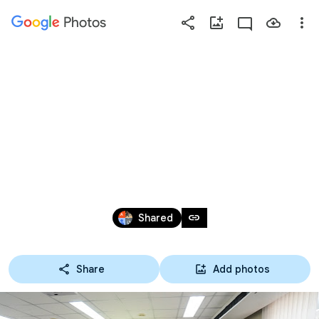
Photos
Press
question
mark
08-09-65 โครงการพัฒนา
to
see
ความรู้ด้านดิจิทัล
available
shortcut
กราฟิก เส้นทางสู่ฝัน สู่
keys
ยุทธจักร ANIMATOR มือ
Sep 8, 2022
link
Shared
อาชีพ
Share
Add photos