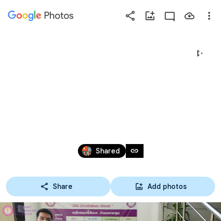
Photos
Press
question
mark
02-09-65 อบรมพัฒนาผู้
to
see
เรียน สาขาการโรงแรม 
available
shortcut
เรื่อง การพัฒนา
keys
บุคลิกภาพพนักงาน
Sep 1 – 2, 2022
link
Shared
โรงแรม
Share
Add photos