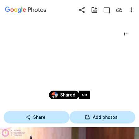
Photos
Press
question
mark
23-08-65 โครงการวิทยา
to
see
ลัยฯ ปลอดบุหรี่ และ
available
shortcut
ห่างไกลยาเสพติด โดย 
keys
คุณแพท พาวเวอร์แพท
Aug 22 – 23, 2022
link
Shared
Share
Add photos