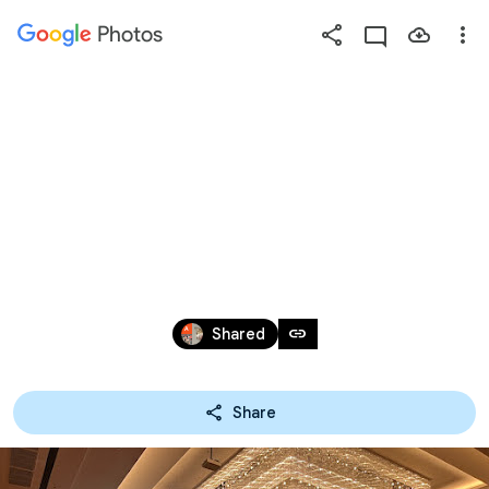
Photos
Press
question
mark
วิทยาลัยเทคโนโลยี
to
see
อรรถวิทย์พณิชยการ 
available
shortcut
ลงนามความร่วมมือกับ
keys
บริษัท LOTUS’S ในการ
Jul 21, 2022
link
Shared
จัดการศึกษาระบบ
Share
ทวิภาคี สาขาวิชาธุรกิจ