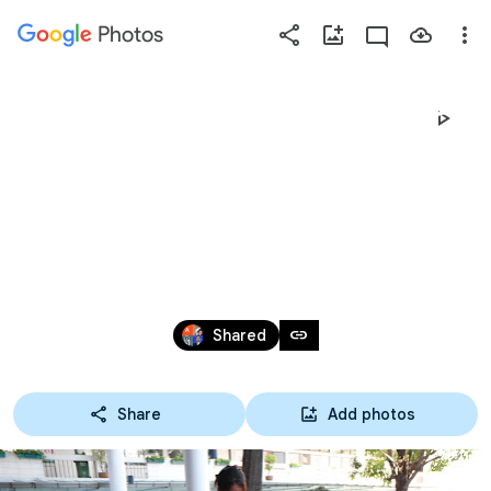
Photos
Press
question
mark
19-01-65 โครงการพัฒนา
to
see
ความรู้ทางด้านการ
available
shortcut
บัญชี
keys
Jan 18 – 19, 2022
link
Shared
Share
Add photos