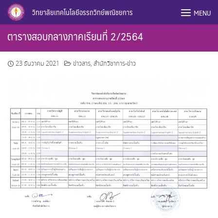
Skip
วิทยาลัยเทคโนโลยีอรรถวิทย์พณิชยการ
MENU
to
content
ตารางสอบกลางภาคเรียนที่ 2/2564
23 ธันวาคม 2021
ข่าวสาร
,
สำนักวิชาการ-ข่าว