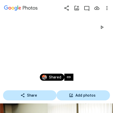
Photos
Press
question
mark
23-12-64 มอบ
to
see
ประกาศนียบัตร
available
shortcut
กิจกรรมโครงงาน
keys
วิทยาศาสตร์ สาขาวิชา
Dec 22, 2021
link
Shared
พื้นฐาน
Share
Add photos