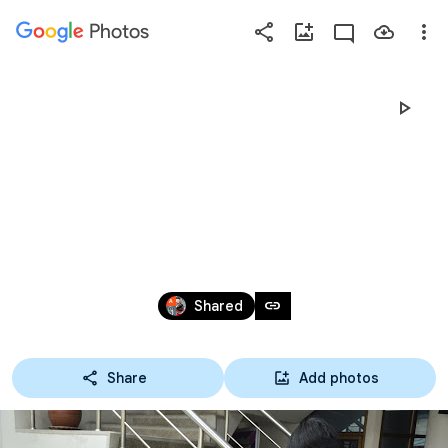
Photos
Press
question
mark
30-11-64 DIGITAL PAIN สู่ NFT 
to
see
สินทรัพย์ดิจิทัลบน 
available
shortcut
BLOCKCHAIN
keys
Oct 30 – Dec 6, 2021
link
Shared
Share
Add photos