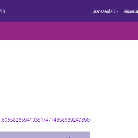
การ
บริการออนไลน์
เกี่ยวกับ
s/a.606582859410351/4774858639249398/