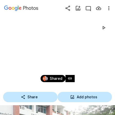
Photos
Press
question
mark
02-03-64 ทัศนศึกษา
to
see
พิพิธภัณฑ์เห
available
shortcut
รียญกษาปณานุรักษ์ 
keys
ระดับ ปวส.2 สาขาบัญชี
Mar 1, 2021
link
Shared
Share
Add photos