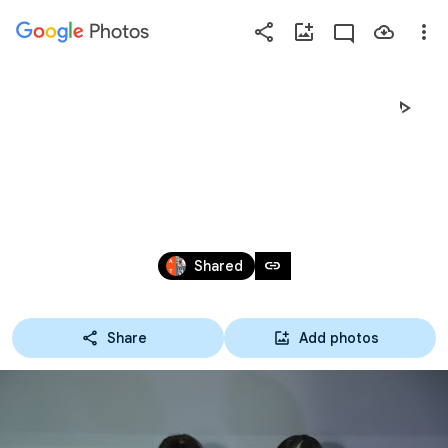
Photos
Press
question
mark
10-09-64 อบรมสาขา
to
see
การตลาดออนไลน์
available
shortcut
Sep 10, 2021
keys
link
Shared
Share
Add photos