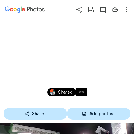
Photos
Press
question
mark
27-08-64 วันภาษา
to
see
available
ไทยแห่งชาติ
shortcut
keys
Aug 27, 2021
link
Shared
Share
Add photos