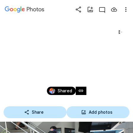
Photos
Press
question
mark
06-10-63 โครงการอบรม
to
see
การพัฒนาบุคลิกภาพ
available
shortcut
ในงานบริการ ระดับ 
keys
ปวช.1 และ ปวส.1 สาขา
Oct 5 – 6, 2020
link
Shared
วิชาการโรงแรม และ 
Share
Add photos
สาขาวิชาภาษาต่าง