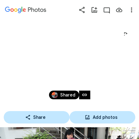
Photos
Press
question
mark
05-10-63 การประกวดโครง
to
see
งานวิทยาศาสตร์ 
available
shortcut
ประเภทสิ่งประดิษฐ์
keys
จากวัสดุเหลือใช้
Oct 5, 2020
link
Shared
Share
Add photos