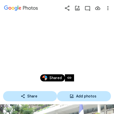
Photos
Press
question
mark
30-09-63 ทัศนศึกษา
to
see
พิพิธภัณฑ์พระรามเก้า 
available
shortcut
ระดับชั้น ปวช.2-3 สาขา
keys
เทคโนโลยีสารสนเทศ
Oct 6, 2020
link
Shared
Share
Add photos