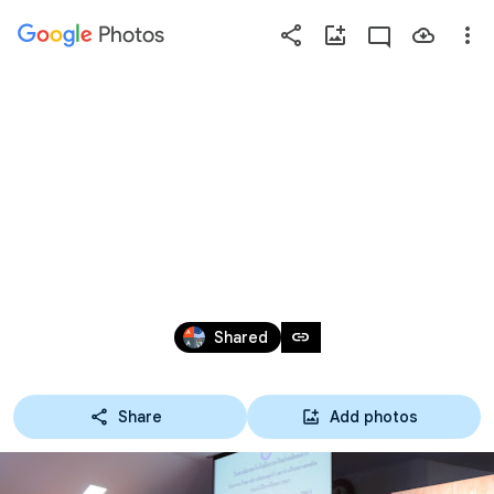
Photos
Press
question
mark
24-09-63 กิจกรรมวิทยา
to
see
ลัยฯ ปลอดบุหรี่ และ
available
shortcut
ห่างไกลยาเสพติด
keys
Sep 23 – 24, 2020
link
Shared
Share
Add photos