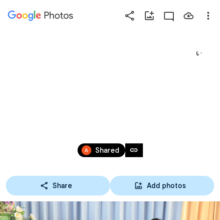
Photos
Press
question
mark
21-02-63 พิธีมอบเกียรติ
to
see
บัตร ผู้บริหาร และครูดี
available
shortcut
เด่น กลุ่มโรงเรียนที่ 3 
keys
สวนหลวง ร.9
Feb 21, 2020
link
Shared
Share
Add photos