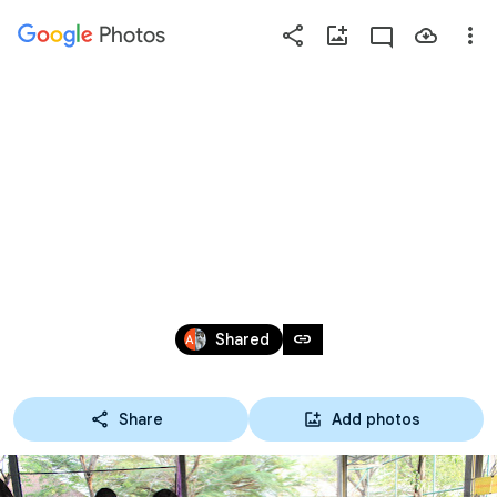
Photos
Press
question
mark
21-02-63 รับเกียรติบัตร
to
see
การแข่งขันทักษะ
available
shortcut
วิชาชีพ  การประกวด
keys
นวัตกรรมและสิ่ง
Feb 20, 2020
link
Shared
ประดิษฐ์ ณ 
Share
Add photos
มหาวิทยาลัยธนบุรี