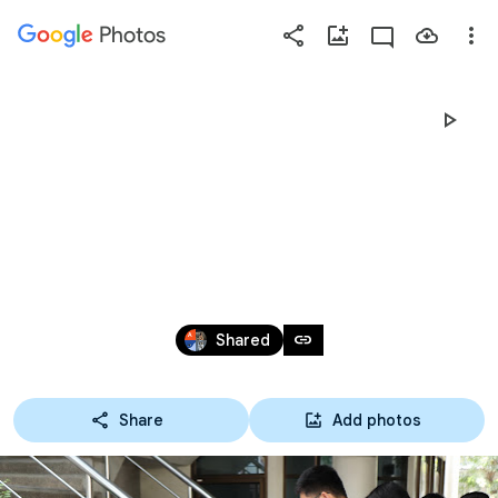
Photos
Press
question
mark
17-02-63 โครงการ
to
see
ปฐมนิเทศนักศึกษา
available
shortcut
ก่อนฝึกงาน
keys
Feb 16, 2020
link
Shared
Share
Add photos