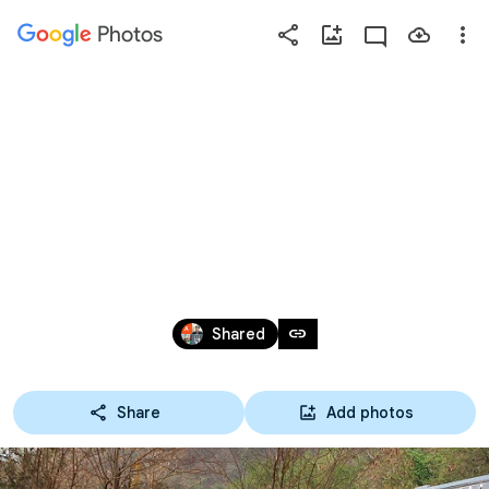
Photos
Press
question
mark
05,06,07-02-63 เข้าค่ายลูก
to
see
เสือพงษ์ลดา ระดับ 
available
shortcut
ปวช.1
keys
Feb 7, 2020
link
Shared
Share
Add photos