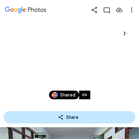
Photos
Press
question
mark
7-12-62 สอบวิชาโครงการ
to
see
สาขาวิชาคอมพิวเตอร์
available
shortcut
ธุรกิจ
keys
Dec 6, 2019
link
Shared
Share