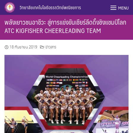
Skip
วิทยาลัยเทคโนโลยีอรรถวิทย์พณิชยการ
MENU
to
content
พลังเยาวชนอาชีวะ สู่การแข่งขันเชียร์ลีดดิ้งชิงแชมป์โลก
ATC KIGFISHER CHEERLEADING TEAM
18 กันยายน 2019
ข่าวสาร