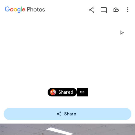
Photos
Press
question
mark
27-04-62 โครงการพัฒนา
to
see
บุคลากรสาขาการตลาด
available
shortcut
และโลจิสติกส์
keys
Apr 26 – 27, 2019
link
Shared
Share