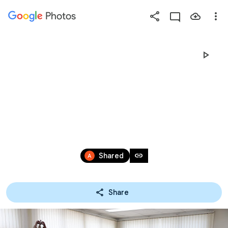
Photos
Press
question
mark
26-04-62 การเยี่ยมชม
to
see
ศึกษาดูงานของ
available
shortcut
วิทยาลัยธนบุรี
keys
Apr 25 – 26, 2019
link
Shared
Share