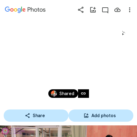
Photos
Press
question
mark
16-09-65 กิจกรรมส่งเสริม
to
see
ทักษะการจัดแสดง
available
shortcut
สินค้า
keys
Sep 15 – 16, 2022
link
Shared
Share
Add photos