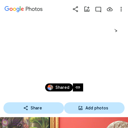
Photos
Press
question
mark
26-07-65 ทัศนศึกษาดิจิทัล
to
see
กราฟิก ณ พิพิธภัณฑ์
available
shortcut
ศิลปะไทยร่วมสมัย และ 
keys
วัดปัญญานันทาราม 
Jul 31, 2022
link
Shared
Share
Add photos