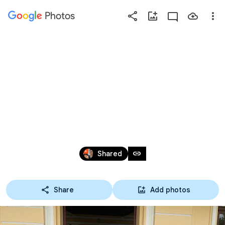
Photos
Press
question
mark
15-02-65 ทัศนศึกษา
to
see
มิวเซียมสยาม  ระดับ 
available
shortcut
ปวช.และ ปวส. สาขาการ
keys
โรงแรม
Feb 15, 2022
link
Shared
Share
Add photos