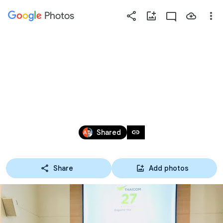
Photos
Press
question
mark
13-08-62 ทัศนศึกษา 
to
see
ปวส.2 บริษัทไทยคม 
available
shortcut
Aug 20, 2019
keys
link
Shared
Share
Add photos