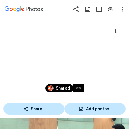
Photos
Press
question
mark
26-07-62 พิธีถวายพระพร
to
see
ชัยมงคล รัชกาลที่ 10 
available
shortcut
เนื่องในวโรกาสมหา
keys
มงคลเฉลิม
Jul 25 – 26, 2019
link
Shared
พระชนมพรรษา
Share
Add photos