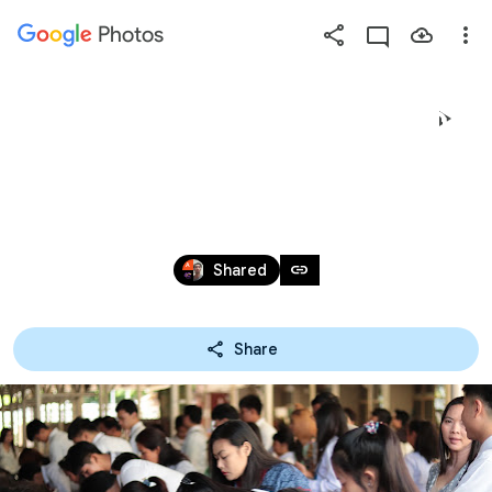
Photos
Press
question
mark
13-07-62 ประชุมผู้ปกครอง 
to
see
ระดับ ปวช.2
available
shortcut
Jul 12, 2019
keys
link
Shared
Share