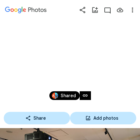
Photos
Press
question
mark
12-07-62 ทัศนศึกษา
to
see
ธนาคารแห่ง
available
shortcut
ประเทศไทย ปวช.3 
keys
สาขา บัญชี
Jul 11 – 26, 2019
link
Shared
Share
Add photos