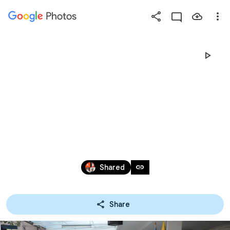
Photos
Press
question
mark
30-06-62 อุ่นไอ
to
see
available
รัก
shortcut
keys
Jun 29 – 30, 2019
link
Shared
Share